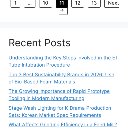
Page
Page
Page
Page
Page
1
…
10
11
12
13
Next
→
Recent Posts
Understanding the Key Steps Involved in the ET
Tube Intubation Procedure
Top 3 Best Sustainability Brands in 2026: Use
of Bio-Based Foam Materials
The Growing Importance of Rapid Prototype
Tooling in Modern Manufacturing
Stage Wash Lighting for K-Drama Production
Sets: Korean Market Spec Requirements
What Affects Grinding Efficiency in a Feed Mill?