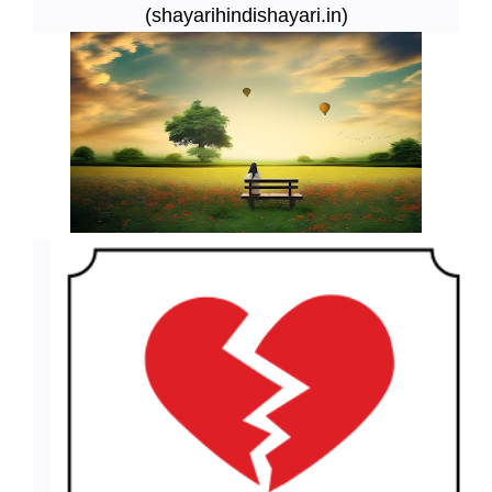
(shayarihindishayari.in)