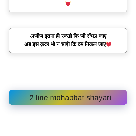
अज़ीज़ इतना ही रक्खो कि जी सँभल जाए
अब इस क़दर भी न चाहो कि दम निकल जाए
2 line mohabbat shayari