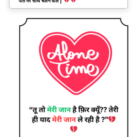
पाते मेरे साथ चलने वाले |”