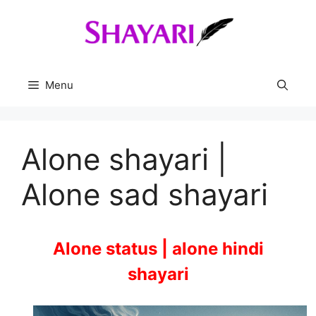
Skip
to
content
Menu
Alone shayari |
Alone sad shayari
Alone status | alone hindi
shayari