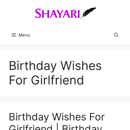
Skip
to
content
Menu
Birthday Wishes
For Girlfriend
Birthday Wishes For
Girlfriend | Birthday