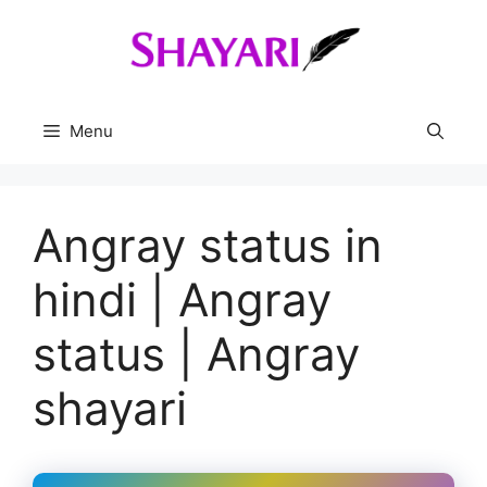
Skip
to
content
Menu
Angray status in
hindi | Angray
status | Angray
shayari