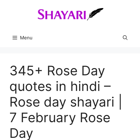
Skip
to
content
Menu
345+ Rose Day
quotes in hindi –
Rose day shayari |
7 February Rose
Day