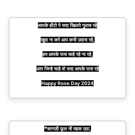
आपके होंटो पे सदा खिलते गुलाब रहे
खुदा ना करे आप कभी उदास रहे,
हम आपके पास चाहे रहे ना रहे,
आप जिन्हे चाहे वो सदा आपके पास रहे
Happy Rose Day 2024
❝कागज़ी फूल भी महक उठा,