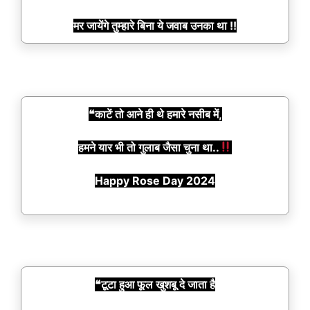
मर जायेंगे तुम्हारे बिना ये जवाब उनका था !!
❝काटें तो आने ही थे हमारे नसीब में,
हमने यार भी तो गुलाब जैसा चुना था..
Happy Rose Day 2024
❝टूटा हुआ फूल खुशबू दे जाता है