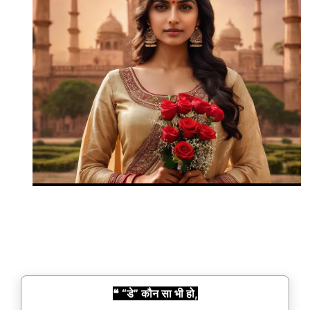
❝ “डे” कौन सा भी हो,