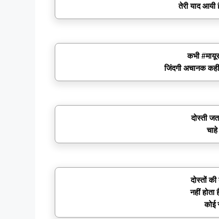
तेरी याद आयी
कभी #मायूस 
जिंदगी अचानक कहीं
दोस्ती जता
चाहे
दोस्तों की
नहीं होता 
कोई स