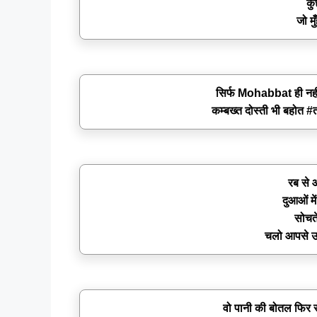
कु
जो मु
सिर्फ Mohabbat ही नहीं दु
कम्बख्त दोस्ती भी बहोत #
रब से आ
दुआओं में
सोचते 
चलो आपसे उम्र
वो पानी की बोतल फिर से