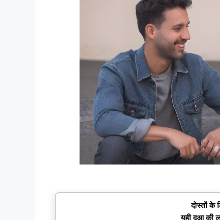
दोस्तों क
यही दुआ की ल