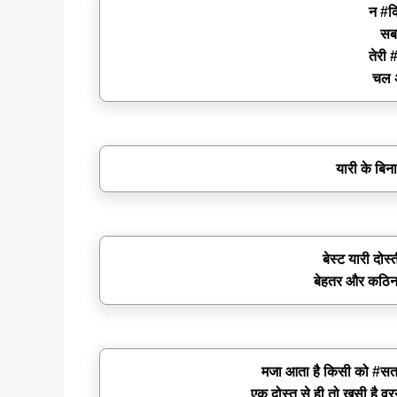
न #कि
सब
तेरी 
चल अ
यारी के बिना
बेस्ट यारी दोस
बेहतर और कठिन 
मजा आता है किसी को #सताने म
एक दोस्त से ही तो खुसी है वर