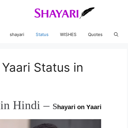
shayari
Status
WISHES
Quotes
aari Status in
 in Hindi – s
hayari on Yaari