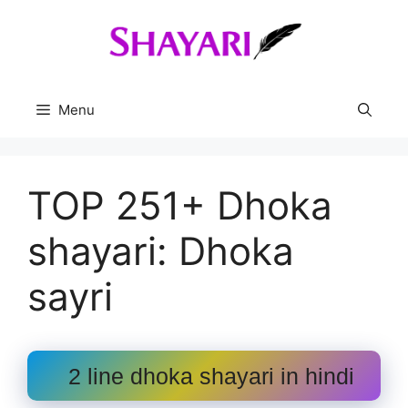
Skip
to
content
Menu
TOP 251+ Dhoka
shayari: Dhoka
sayri
2 line dhoka shayari in hindi