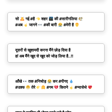
सो
गई #है
शहर
की #सारीगलिया
#अब
जागने
#की बारी
#मेरी है
दूसरों से खुशामदी करना मैंने छोड़ दिया है
हां अब मैंने खुद से खुद को जोड़ लिया है..!!
आँखे
तक #निचोड़
कर #पीगए
#उफ़्फ
तेरे
#गम
कितने
#प्यासेथे