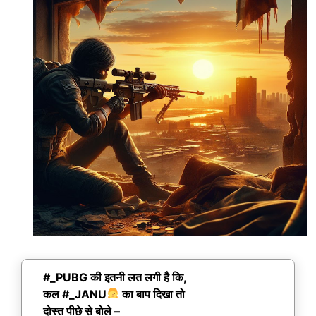
#_PUBG की इतनी लत लगी है कि,
कल #_JANU
का बाप दिखा तो
दोस्त पीछे से बोले –