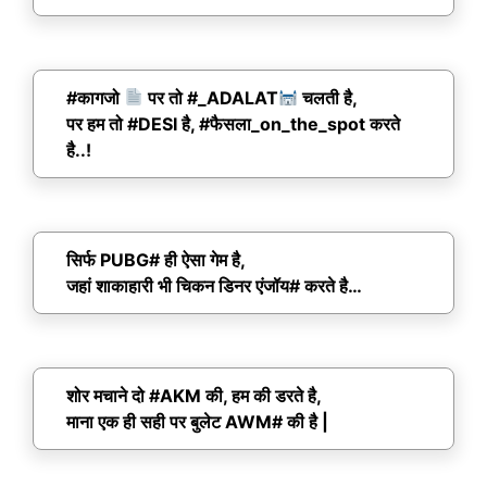
#कागजो
पर तो #_ADALAT
चलती है,
पर हम तो #DESI है, #फैसला_on_the_spot करते
है..!
सिर्फ PUBG# ही ऐसा गेम है,
जहां शाकाहारी भी चिकन डिनर एंजॉय# करते है…
शोर मचाने दो #AKM की, हम की डरते है,
माना एक ही सही पर बुलेट AWM# की है |