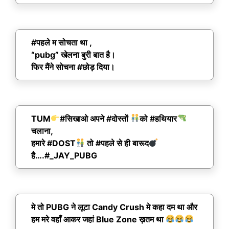
#पहले म सोचता था ,
“pubg” खेलना बुरी बात है।
फिर मैंने सोचना #छोड़ दिया।
TUM
#सिखाओ अपने #दोस्तों
को #हथियार
चलाना,
हमारे #DOST
तो #पहले से ही बारूद
है….#_JAY_PUBG
मे तो PUBG ने लूटा Candy Crush मे कहा दम था और
हम मरे वहाँ आकर जहां Blue Zone ख़तम था