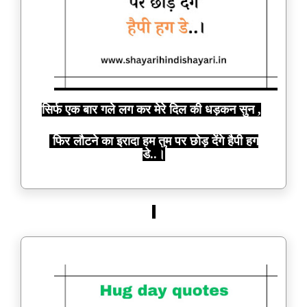
सिर्फ एक बार गले लग कर मेरे दिल की धड़कन सुन ,
फिर लौटने का इरादा हम तुम पर छोड़ देंगे हैपी हग
डे..।