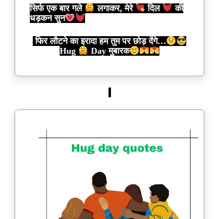
सिर्फ एक बार गले
लगाकर, मेरे
दिल
की
धड़कन सुन
फिर लौटने का इरादा हम तुम पर छोड़ देंगे…
Hug
Day मुबारक