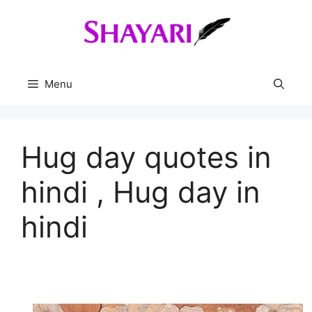
Skip
to
content
Menu
Hug day quotes in
hindi , Hug day in
hindi