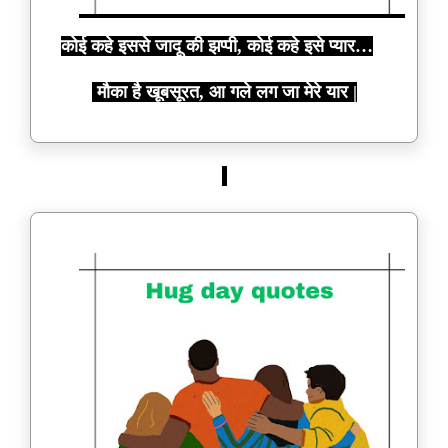
कोई कहे इससे जादू की झप्पी, कोई कहे इसे प्यार…
मौका है खूबसूरत, आ गले लग जा मेरे यार |