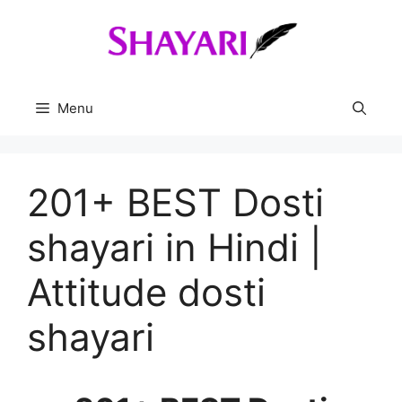
Skip
to
content
Menu
201+ BEST Dosti
shayari in Hindi |
Attitude dosti
shayari