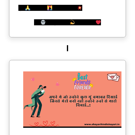
गुण
मिलने पर
शादी होती है..
और
अवगुण मिलने
पर दोस्ती…