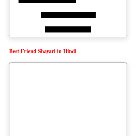
पत्थर कभी पत्थर से तोड़े नहीं जाते
ठीक वैसे ही दोस्त अनमोल होते हैं
उन्हें कभी छोड़े नहीं जाते..!!
Best Friend Shayari in Hindi