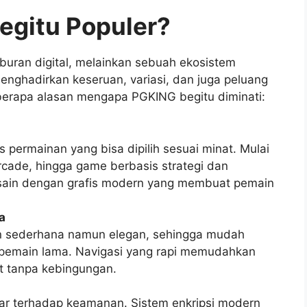
gitu Populer?
uran digital, melainkan sebuah ekosistem
enghadirkan keseruan, variasi, dan juga peluang
erapa alasan mengapa PGKING begitu diminati:
permainan yang bisa dipilih sesuai minat. Mulai
rcade, hingga game berbasis strategi dan
ain dengan grafis modern yang membuat pemain
a
 sederhana namun elegan, sehingga mudah
pemain lama. Navigasi yang rapi memudahkan
 tanpa kebingungan.
sar terhadap keamanan. Sistem enkripsi modern