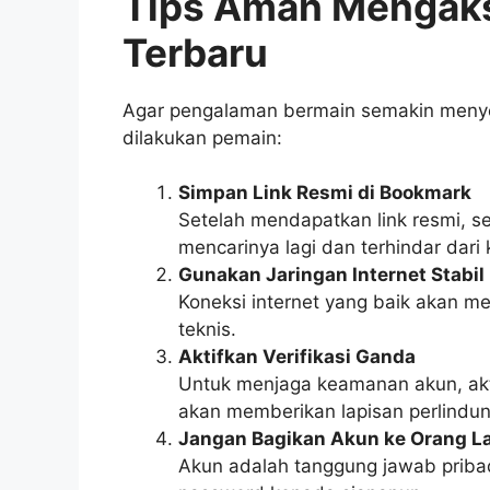
Tips Aman Mengak
Terbaru
Agar pengalaman bermain semakin menyen
dilakukan pemain:
Simpan Link Resmi di Bookmark
Setelah mendapatkan link resmi, se
mencarinya lagi dan terhindar dari k
Gunakan Jaringan Internet Stabil
Koneksi internet yang baik akan m
teknis.
Aktifkan Verifikasi Ganda
Untuk menjaga keamanan akun, aktifk
akan memberikan lapisan perlindu
Jangan Bagikan Akun ke Orang L
Akun adalah tanggung jawab prib