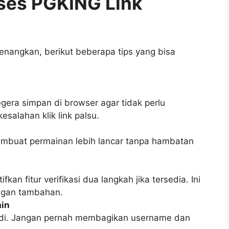
ses PGKING Link
angkan, berikut beberapa tips yang bisa
gera simpan di browser agar tidak perlu
esalahan klik link palsu.
embuat permainan lebih lancar tanpa hambatan
an fitur verifikasi dua langkah jika tersedia. Ini
ngan tambahan.
ain
adi. Jangan pernah membagikan username dan