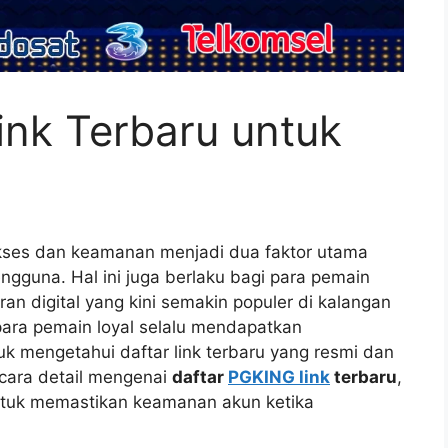
ink Terbaru untuk
akses dan keamanan menjadi dua faktor utama
guna. Hal ini juga berlaku bagi para pemain
ran digital yang kini semakin populer di kalangan
para pemain loyal selalu mendapatkan
k mengetahui daftar link terbaru yang resmi dan
ecara detail mengenai
daftar
PGKING link
terbaru
,
untuk memastikan keamanan akun ketika