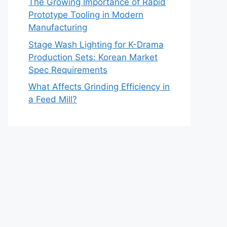
The Growing Importance of Rapid
Prototype Tooling in Modern
Manufacturing
Stage Wash Lighting for K-Drama
Production Sets: Korean Market
Spec Requirements
What Affects Grinding Efficiency in
a Feed Mill?